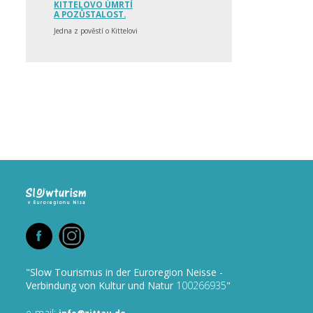
KITTELOVO ÚMRTÍ
A POZŮSTALOST.
Jedna z pověstí o Kittelovi
"Slow Tourismus in der Euroregion Neisse -
Verbindung von Kultur und Natur
100266935
"
e-mail: