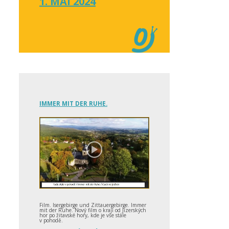
1. MAI 2024
IMMER MIT DER RUHE.
Film. Isergebirge und Zittauergebirge. Immer
mit der Ruhe. Nový film o kraji od Jizerských
hor po žitavské hory, kde je vše stále
v pohodě.