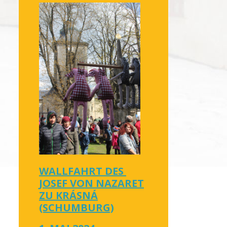
WALLFAHRT DES
JOSEF VON NAZARET
ZU KRÁSNÁ
(SCHUMBURG)