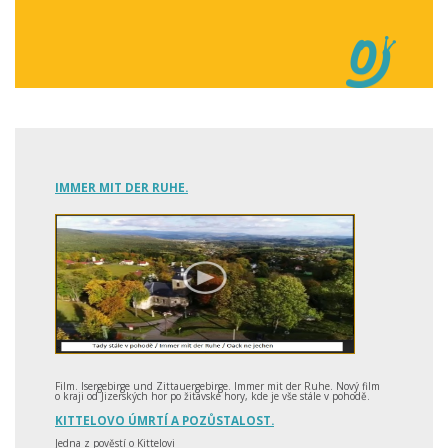
IMMER MIT DER RUHE.
Film. Isergebirge und Zittauergebirge. Immer mit der Ruhe. Nový film
o kraji od Jizerských hor po žitavské hory, kde je vše stále v pohodě.
KITTELOVO ÚMRTÍ A POZŮSTALOST.
Jedna z pověstí o Kittelovi