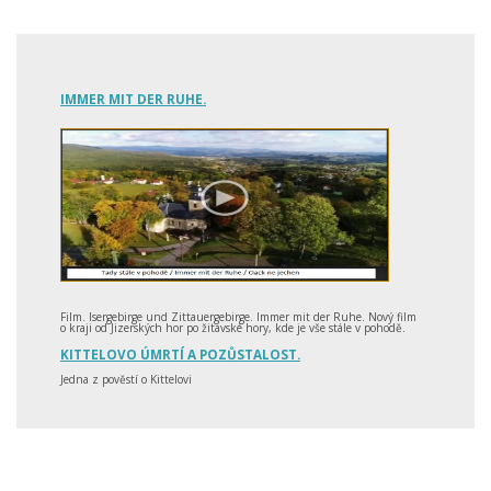
IMMER MIT DER RUHE.
Film. Isergebirge und Zittauergebirge. Immer mit der Ruhe. Nový film
o kraji od Jizerských hor po žitavské hory, kde je vše stále v pohodě.
KITTELOVO ÚMRTÍ A POZŮSTALOST.
Jedna z pověstí o Kittelovi