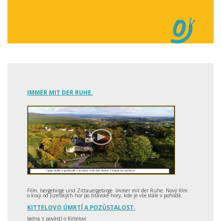
IMMER MIT DER RUHE.
Film. Isergebirge und Zittauergebirge. Immer mit der Ruhe. Nový film
o kraji od Jizerských hor po žitavské hory, kde je vše stále v pohodě.
KITTELOVO ÚMRTÍ A POZŮSTALOST.
Jedna z pověstí o Kittelovi