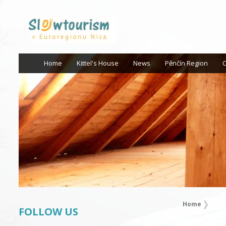
Home
Kittel's House
News
Pěnčín Region
C
Home
FOLLOW US