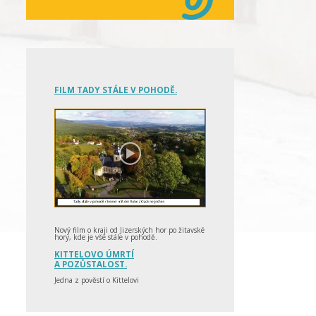
FILM TADY STÁLE V POHODĚ.
Nový film o kraji od Jizerských hor po žitavské
hory, kde je vše stále v pohodě.
KITTELOVO ÚMRTÍ
A POZŮSTALOST.
Jedna z pověstí o Kittelovi