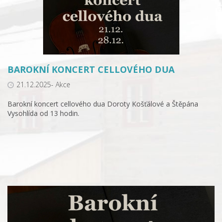
BAROKNÍ KONCERT CELLOVÉHO DUA
21.12.2025- Akce
Barokní koncert cellového dua Doroty Košťálové a Štěpána
Vysohlída od 13 hodin.