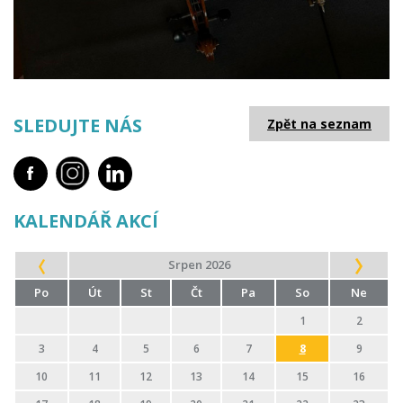
SLEDUJTE NÁS
Zpět na seznam
KALENDÁŘ AKCÍ
Srpen 2026
Po
Út
St
Čt
Pa
So
Ne
1
2
3
4
5
6
7
8
9
10
11
12
13
14
15
16