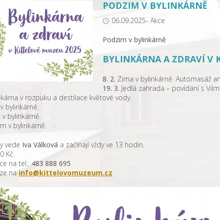
PODZIM V BYLINKÁRNĚ
06.09.2025- Akce
Podzim v bylinkárně
BYLINKÁRNA A ZDRAVÍ V 
8. 2.
Zima v bylinkárně. Automasáž a
19. 3.
Jedlá zahrada – povídání s Vil
nkárna v rozpuku a destilace květové vody.
v bylinkárně.
v bylinkárně.
m v bylinkárně.
ny vede
Iva Válková
a začínají vždy ve 13 hodin.
0 Kč.
ce na tel.:
483 888 695
uze na
info@
kittelovomuzeum.cz