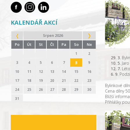
KALENDÁŘ AKCÍ
Srpen 2026
Po
Út
St
Čt
Pa
So
Ne
1
2
29. 3.
Byli
3
4
5
6
7
8
9
10. 5.
Jaro 
12. 7.
Léto 
10
11
12
13
14
15
16
6. 9.
Podzi
17
18
19
20
21
22
23
Bylinkové díl
24
25
26
27
28
29
30
Cena dílny 50
Bližší informa
31
Přihlášky po