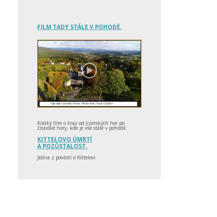
FILM TADY STÁLE V POHODĚ.
Krátký film o kraji od Jizerských hor po
žitavské hory, kde je vše stále v pohodě.
KITTELOVO ÚMRTÍ
A POZŮSTALOST.
Jedna z pověstí o Kittelovi