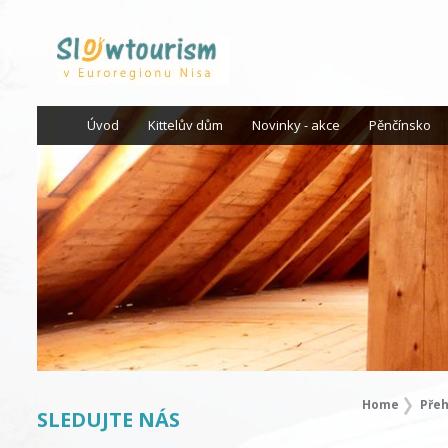
Úvod
Kittelův dům
Novinky - akce
Pěnčínsko
Home
Přeh
SLEDUJTE NÁS