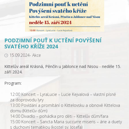
PODZIMNÍ POUŤ K UCTĚNÍ POVÝŠENÍ
SVATÉHO KŘÍŽE 2024
15.09.2024- Akce
Kittelův areál Krásná, Pěnčín u Jablonce nad Nisou - neděle 15.
září 2024.
Program:
12:00 Koncert – LyraLucie – Lucie Kejvalová – vlastní písně
za doprovodu lyry
13:00 Povídání a promítání o Kittelovsku a obnově Kittelova
domu (Kittelův dům)
14:00 Divadlo – pohádka pro děti – Kittelův dům/fara
15:00 Koncert – Sancta Maria succurre miseris – árie a duety
s duchovní tematikou (kostel sv. Josefa)