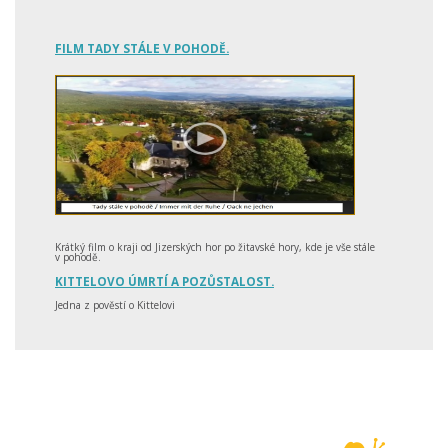
FILM TADY STÁLE V POHODĚ.
Krátký film o kraji od Jizerských hor po žitavské hory, kde je vše stále
v pohodě.
KITTELOVO ÚMRTÍ A POZŮSTALOST.
Jedna z pověstí o Kittelovi