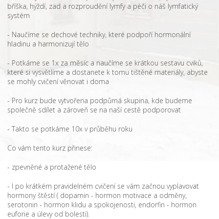
bříška, hýždí, zad a rozproudění lymfy a péči o náš lymfatický
systém
- Naučíme se dechové techniky, které podpoří hormonální
hladinu a harmonizují tělo
- Potkáme se 1x za měsíc a naučíme se krátkou sestavu cviků,
které si vysvětlíme a dostanete k tomu tištěné materiály, abyste
se mohly cvičení věnovat i doma
- Pro kurz bude vytvořena podpůrná skupina, kde budeme
společně sdílet a zároveň se na naší cestě podporovat
- Takto se potkáme 10x v průběhu roku
Co vám tento kurz přinese:
- zpevněné a protažené tělo
- I po krátkém pravidelném cvičení se vám začnou vyplavovat
hormony štěstí ( dopamin - hormon motivace a odměny,
serotonin - hormon klidu a spokojenosti, endorfin - hormon
euforie a úlevy od bolesti).