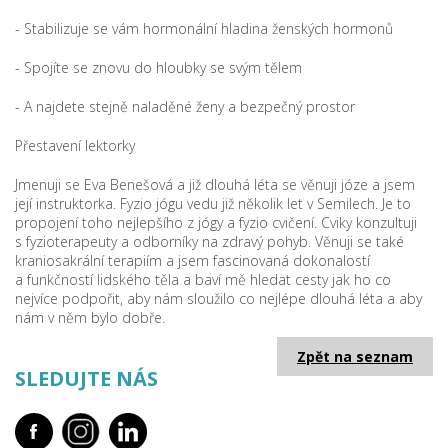
- Stabilizuje se vám hormonální hladina ženských hormonů
- Spojíte se znovu do hloubky se svým tělem
- A najdete stejně naladěné ženy a bezpečný prostor
Přestavení lektorky
Jmenuji se Eva Benešová a již dlouhá léta se věnuji józe a jsem
její instruktorka. Fyzio jógu vedu již několik let v Semilech. Je to
propojení toho nejlepšího z jógy a fyzio cvičení. Cviky konzultuji
s fyzioterapeuty a odborníky na zdravý pohyb. Věnuji se také
kraniosakrální terapiím a jsem fascinovaná dokonalostí
a funkčností lidského těla a baví mě hledat cesty jak ho co
nejvíce podpořit, aby nám sloužilo co nejlépe dlouhá léta a aby
nám v něm bylo dobře.
Zpět na seznam
SLEDUJTE NÁS