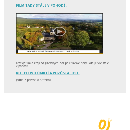
FILM TADY STÁLE V POHODĚ.
Krátký film o kraji od Jizerských hor po žitavské hory, kde je vše stále
v pohodě.
KITTELOVO ÚMRTÍ A POZŮSTALOST.
Jedna z pověstí o Kittelovi