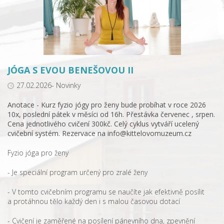
JÓGA S EVOU BENEŠOVOU II
27.02.2026- Novinky
Anotace - Kurz fyzio jógy pro ženy bude probíhat v roce 2026
10x, poslední pátek v měsíci od 16h. Přestávka červenec , srpen.
Cena jednotlivého cvičení 300kč. Celý cyklus vytváří ucelený
cvičební systém. Rezervace na info@kittelovomuzeum.cz
Fyzio jóga pro ženy
- Je speciální program určený pro zralé ženy
- V tomto cvičebním programu se naučíte jak efektivně posílit
a protáhnou tělo každý den i s malou časovou dotací
- Cvičení je zaměřené na posílení pánevního dna, zpevnění