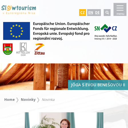
CZ
EN
DE
menu
JÓGA S EVOU BENEŠOVOU II
Home
Novinky
Novinka