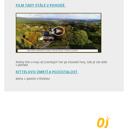
FILM TADY STÁLE V POHODĚ.
Krátký film o kraji od Jizerských hor po žitavské hory, kde je vše stále
v pohodě.
KITTELOVO ÚMRTÍ A POZŮSTALOST.
Jedna z pověstí o Kittelovi