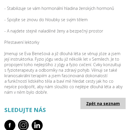
- Stabilizuje se vám hormonální hladina ženských hormonů
- Spojíte se znovu do hloubky se svým tělem
- A najdete stejně naladěné ženy a bezpečný prostor
Přestavení lektorky
Jmenuji se Eva Benešová a již dlouhá léta se věnuji józe a jsem
její instruktorka. Fyzio jógu vedu již několik let v Semilech. Je to
propojení toho nejlepšího z jógy a fyzio cvičení. Cviky konzultuji
s fyzioterapeuty a odborníky na zdravý pohyb. Věnuji se také
kraniosakrální terapiím a jsem fascinovaná dokonalostí
a funkčností lidského těla a baví mě hledat cesty jak ho co
nejvíce podpořit, aby nám sloužilo co nejlépe dlouhá léta a aby
nám v něm bylo dobře.
Zpět na seznam
SLEDUJTE NÁS