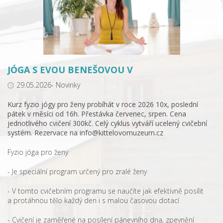
JÓGA S EVOU BENEŠOVOU V
29.05.2026- Novinky
Kurz fyzio jógy pro ženy probíhát v roce 2026 10x, poslední
pátek v měsíci od 16h. Přestávka červenec, srpen. Cena
jednotlivého cvičení 300kč. Celý cyklus vytváří ucelený cvičební
systém. Rezervace na info@kittelovomuzeum.cz
Fyzio jóga pro ženy
- Je speciální program určený pro zralé ženy
- V tomto cvičebním programu se naučíte jak efektivně posílit
a protáhnou tělo každý den i s malou časovou dotací
- Cvičení je zaměřené na posílení pánevního dna, zpevnění