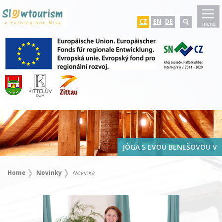
CZ
EN
DE
menu
JÓGA S EVOU BENEŠOVOU V
Home
Novinky
Novinka