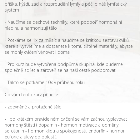
bříška, hýždí, zad a rozproudění lymfy a péči o náš lymfatický
systém
- Naučíme se dechové techniky, které podpoří hormonální
hladinu a harmonizují tělo
- Potkáme se 1x za měsíc a naučíme se krátkou sestavu cviků,
které si vysvětlíme a dostanete k tomu tištěné materiály, abyste
se mohly cvičení věnovat i doma
- Pro kurz bude vytvořena podpůrná skupina, kde budeme
společně sdílet a zároveň se na naší cestě podporovat
- Takto se potkáme 10x v průběhu roku
Co vám tento kurz přinese:
- zpevněné a protažené tělo
- I po krátkém pravidelném cvičení se vám začnou vyplavovat
hormony štěstí ( dopamin - hormon motivace a odměny,
serotonin - hormon klidu a spokojenosti, endorfin - hormon
euforie a úlevy od bolesti).