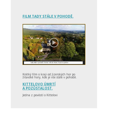
FILM TADY STÁLE V POHODĚ.
Krátký film o kraji od Jizerských hor po
žitavské hory, kde je vše stále v pohodě.
KITTELOVO ÚMRTÍ
A POZŮSTALOST.
Jedna z pověstí o Kittelovi