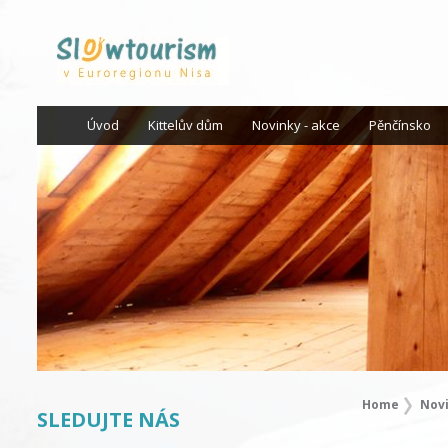
Úvod
Kittelův dům
Novinky - akce
Pěnčínsko
Home
Nov
SLEDUJTE NÁS