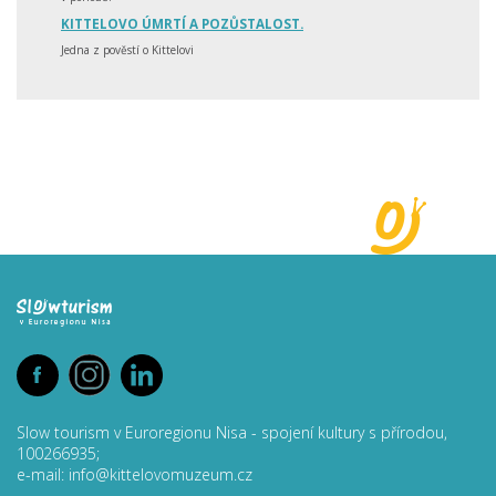
KITTELOVO ÚMRTÍ A POZŮSTALOST.
Jedna z pověstí o Kittelovi
Slow tourism v Euroregionu Nisa - spojení kultury s přírodou,
100266935;
e-mail: info@kittelovomuzeum.cz