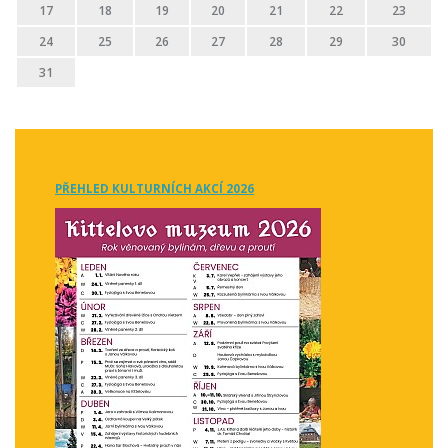
17
18
19
20
21
22
23
24
25
26
27
28
29
30
31
PŘEHLED KULTURNÍCH AKCÍ 2026