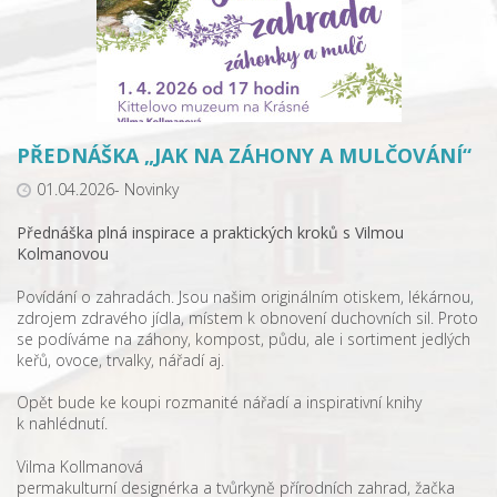
PŘEDNÁŠKA „JAK NA ZÁHONY A MULČOVÁNÍ“
01.04.2026- Novinky
Přednáška plná inspirace a praktických kroků s Vilmou
Kolmanovou
Povídání o zahradách. Jsou našim originálním otiskem, lékárnou,
zdrojem zdravého jídla, místem k obnovení duchovních sil. Proto
se podíváme na záhony, kompost, půdu, ale i sortiment jedlých
keřů, ovoce, trvalky, nářadí aj.
Opět bude ke koupi rozmanité nářadí a inspirativní knihy
k nahlédnutí.
Vilma Kollmanová
permakulturní designérka a tvůrkyně přírodních zahrad, žačka