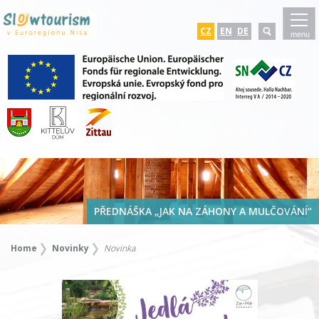
CZ
EN
DE
menu
PŘEDNÁŠKA „JAK NA ZÁHONY A MULČOVÁNÍ“
Home
Novinky
Novinka