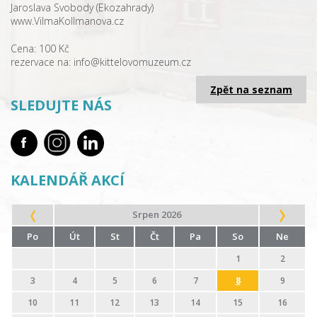
Jaroslava Svobody (Ekozahrady)
www.VilmaKollmanova.cz
Cena: 100 Kč
rezervace na: info@kittelovomuzeum.cz
Zpět na seznam
SLEDUJTE NÁS
KALENDÁŘ AKCÍ
Srpen 2026
Po
Út
St
Čt
Pa
So
Ne
1
2
3
4
5
6
7
8
9
10
11
12
13
14
15
16